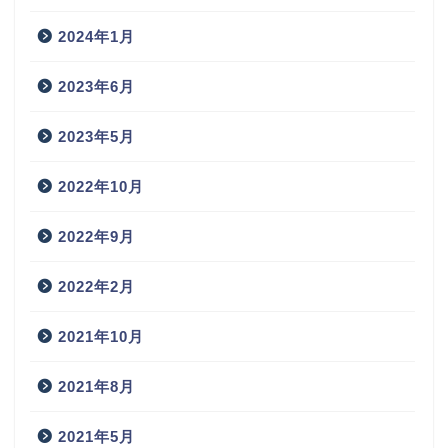
2024年1月
2023年6月
2023年5月
2022年10月
2022年9月
2022年2月
2021年10月
2021年8月
2021年5月