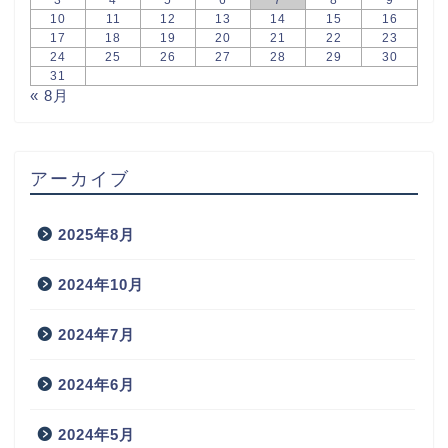
3
4
5
6
7
8
9
10
11
12
13
14
15
16
17
18
19
20
21
22
23
24
25
26
27
28
29
30
31
« 8月
アーカイブ
2025年8月
2024年10月
2024年7月
2024年6月
2024年5月