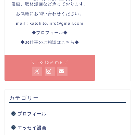
漫画、取材漫画など承っております。
お気軽にお問い合わせください。
mail：katohito.info@gmail.com
◆プロフィール◆
◆お仕事のご相談はこちら◆
＼ Follow me ／
カテゴリー
プロフィール
エッセイ漫画