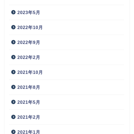
2023年5月
2022年10月
2022年9月
2022年2月
2021年10月
2021年8月
2021年5月
2021年2月
2021年1月